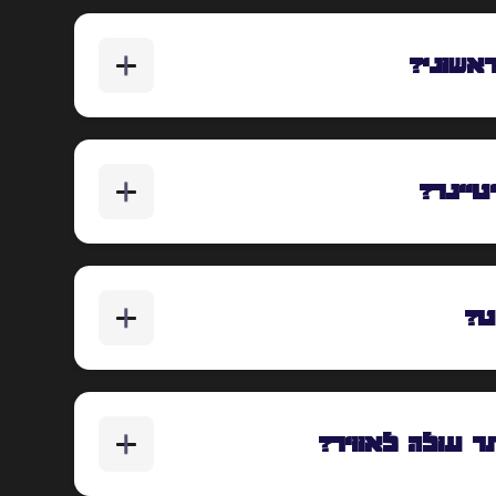
אשוני?
יינר?
ט?
 עולה לאוויר?